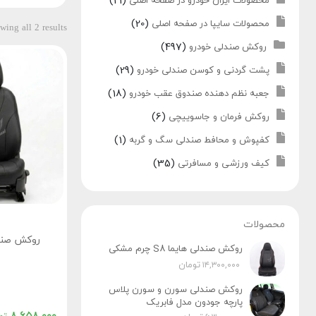
(21)
محصولات ایران خودرو در صفحه اصلی
(20)
محصولات سایپا در صفحه اصلی
wing all 2 results
(497)
روکش صندلی خودرو
(29)
پشت گردنی و کوسن صندلی خودرو
(18)
جعبه نظم دهنده صندوق عقب خودرو
(6)
روکش فرمان و جاسوییچی
(1)
کفپوش و محافط صندلی سگ و گربه
(35)
کیف ورزشی و مسافرتی
محصولات
روکش صندلی
روکش صندلی هایما S8 چرم مشکی
تومان
۱۴,۳۰۰,۰۰۰
روکش صندلی سورن و سورن پلاس
پارچه جودون مدل فابریک