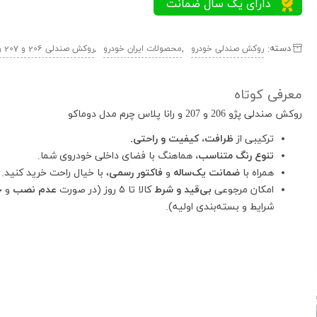
دسته:
,
,
روکش صندلی خودرو
محصولات ایران خودرو
روکش صندلی 206 و 207 و رانا پلاس
معرفی کوتاه
روکش صندلی پژو 206 و 207 و رانا پلاس چرم مدل دوماکو
ترکیبی از
ظرافت، کیفیت و راحتی.
تنوع رنگ متناسب،
هماهنگ با فضای داخلی خودروی شما.
همراه با
ضمانت یک‌ساله
و
فاکتور رسمی
، با خیال راحت خرید کنید.
امکان مرجوعی
بی‌قید و شرط
کالا تا ۵ روز (در صورت
عدم نصب
و ح
شرایط و بسته‌بندی اولیه).