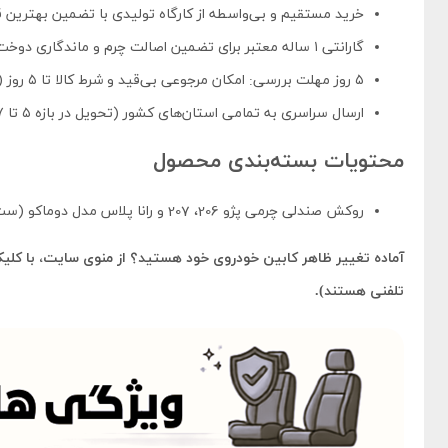
خرید مستقیم و بی‌واسطه از کارگاه تولیدی با تضمین بهترین
گارانتی ۱ ساله معتبر برای تضمین اصالت چرم و ماندگاری دوخت‌ها
۵ روز مهلت بررسی: امکان مرجوعی بی‌قید و شرط کالا تا ۵ روز (در صورت عدم نصب و حفظ شرایط و بسته‌بندی اولیه).
ارسال سراسری به تمامی استان‌های کشور (تحویل در بازه ۵ تا ۷ روز کاری)
محتویات بسته‌بندی محصول
روکش صندلی چرمی پژو 206، 207 و رانا پلاس مدل دوماکو (ست کامل صندلی‌های جلو و عقب برای تمام تیکه‌ها)
آماده تغییر ظاهر کابین خودروی خود هستید؟ از منوی سایت، با کلیک 
تلفنی هستند).