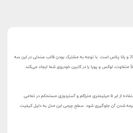
مدل دوماکو با طراحی منحصر‌به‌فرد و دوخت‌های مدرن و اسپرت، یکی از خاص‌ترین انتخاب‌ها برای علاقه‌مندان به تغییر دکوراسیون داخلی پژو 206، 207 و رانا پلاس است. با توجه به مشترک بودن قالب صندلی در این سه
متفاوت، لوکس و پویا را در کابین خودروی شما ایجاد می‌کند.
روکش صندلی مدل دوماکو از چرم مصنوعی درجه یک با مقاومت بالا در برابر سایش، پوسته شدن و تابش مستقیم نور خورشید تولید شده است. استفاده از ابر ۵ میلیمتری متراکم و آستردوزی مستحکم در تمامی
 دفرمه شدن آن جلوگیری شود. سطح چرمی این مدل به دلیل کیفیت