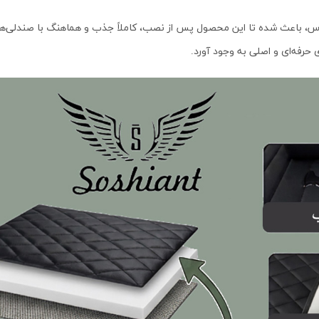
دقیق و لیزری از فریم فابریک صندلی‌های 206، 207 و رانا پلاس، باعث شده تا این محصول پس از نصب، کاملا
حرفه‌ای و اصلی به وجود آورد.