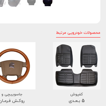
محصولات خودرویی مرتبط
کفپوش
جاسوییچی و
5 بـعـدی
روکـش فـرمـان