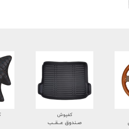
کفپوش
ک
صـندوق عــقــب