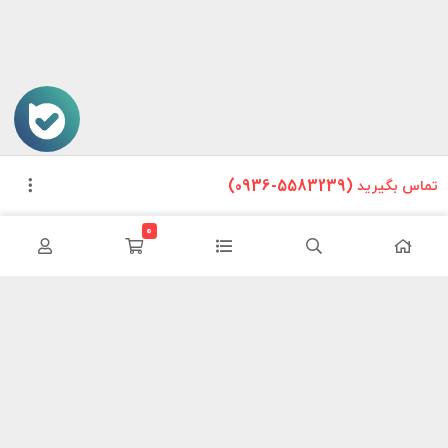
تماس بگیرید (5583239-0936)
0
این وب سایت تلاش دارد تا محصولات خودرویی را بدون واسطه و با
کمترین هزینه به دست مصرف کنندگان داخلی برساند ما سعی کردیم مانند
یک فروشگاه در سطح شهر محصولات خود را معرض دید هموطنان قرار دهیم
تا در این شرایط سخت اقتصادی با کمترین هزینه نیازهای خود را فراهم
کنند.