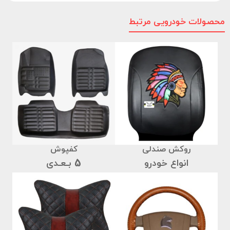
محصولات خودرویی مرتبط
روکش صندلی
کفپوش
انواع خودرو
5 بـعـدی