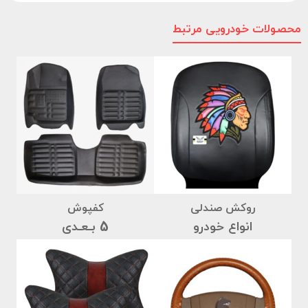
محصولات خودرویی مرتبط
روکش صندلی
کفپوش
انواع خودرو
5 بـعـدی