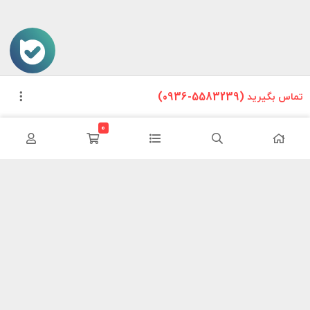
تماس بگیرید (5583239-0936)
0
این وب سایت تلاش دارد تا محصولات خودرویی را بدون واسطه و با
کمترین هزینه به دست مصرف کنندگان داخلی برساند ما سعی کردیم مانند
یک فروشگاه در سطح شهر محصولات خود را معرض دید هموطنان قرار دهیم
تا در این شرایط سخت اقتصادی با کمترین هزینه نیازهای خود را فراهم
کنند.