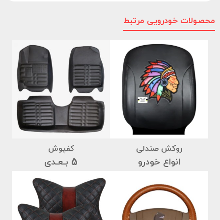
محصولات خودرویی مرتبط
روکش صندلی
کفپوش
انواع خودرو
5 بـعـدی