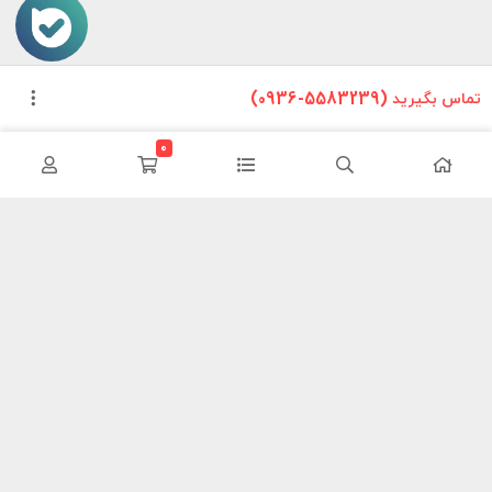
تماس بگیرید (5583239-0936)
0
این وب سایت تلاش دارد تا محصولات خودرویی را بدون واسطه و با
کمترین هزینه به دست مصرف کنندگان داخلی برساند ما سعی کردیم مانند
یک فروشگاه در سطح شهر محصولات خود را معرض دید هموطنان قرار دهیم
تا در این شرایط سخت اقتصادی با کمترین هزینه نیازهای خود را فراهم
کنند.
اطلاعات تماس