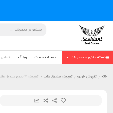
دسته بندی محصولات
صفحه نخست
وبلاگ
تماس ب
خانه
کفپوش خودرو
کفپوش صندوق عقب
کفپوش 3 بعدی صندوق عقب راوفور Rav4
/
/
/