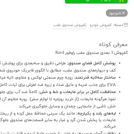
ناموجود
دسته:
,
کفپوش خودرو
کفپوش صندوق عقب
معرفی کوتاه
کفپوش 3 بعدی صندوق عقب راوفور Rav4
پوشش کامل فضای صندوق:
طراحی دقیق و سه‌بعدی برای پوشش ک
کف و دیواره‌های صندوق عقب، مطابق با الگوی فابریک خودروی شما
ساختار سه‌لایه قدرتمند:
رویه چرم صنعتی لوکس و مقاوم، لایه میا
EVA برای جذب ضربه و عایق صدا، و زیره ضد لغزش برای ثبات کامل بار.
محافظت کامل در برابر مایعات و خط و خش:
کاملاً ضد آب برای جلو
نفوذ هرگونه مایعات (از خرید روزمره تا لوازم سفر). رویه مقاوم آن ا
خش ناشی از جابجایی چمدان و وسایل جلوگیری می‌کند.
لبه‌های بلند و یکپارچه:
مانند یک سینی محافظ عمل کرده و از ریخت
مایعات یا پخش شدن گرد و غبار به سایر قسمت‌های صندوق جلوگ
می‌کند.
نظافت آسان و سریع:
به راحتی از خودرو خارج شده و قابلیت شس