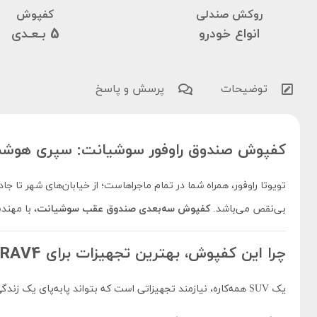
روکش صندلی
کفپوش
انواع خودرو
5 بـعـدی
توضیحات
پرسش و پاسخ
کفپوش صندوق راوفور سوشیانت: سپری هوشمند
تویوتا راوفور، همراه شما در تمام ماجراهاست؛ از خیابان‌های شهر تا
بی‌نقص می‌باشد.
کفپوش سه‌بعدی صندوق عقب سوشیانت
، با مهند
چرا این کفپوش، بهترین تجهیزات برای RAV4 شماست؟
یک SUV همه‌کاره، نیازمند تجهیزاتی است که بتواند پابه‌پای یک زندگی پرجنب‌وجوش حرکت کند. این محصول با تمرکز بر دوام، کارایی و حفظ آسایش خانواده طراحی شده است.