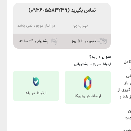
تماس بگیرید (5583239-0936)
در انبار موجود نمی باشد
موجودی:
تعویض تا 5 روز
پشتیبانی 24 ساعته
سوال دارید؟
امل
ارتباط سریع با پشتیبانی
.
نی
گیری از
ارتباط در بله
ارتباط در روبیکا
ز خط و
ن
یری
تشوی