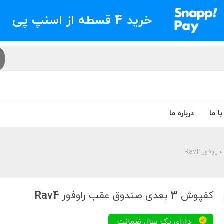
خرید 4 قسطه از اسنپ پی
ا ما
درباره ما
کفپوش 3 بعدی صندوق عقب راوفور Rav4