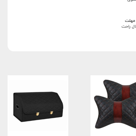
مهلت
یال راحت