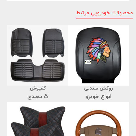
محصولات خودرویی مرتبط
روکش صندلی
کفپوش
انواع خودرو
5 بـعـدی