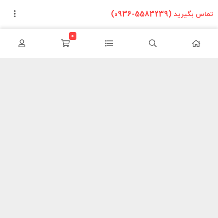
تماس بگیرید (5583239-0936)
0
این وب سایت تلاش دارد تا محصولات خودرویی را بدون واسطه و با
کمترین هزینه به دست مصرف کنندگان داخلی برساند ما سعی کردیم مانند
یک فروشگاه در سطح شهر محصولات خود را معرض دید هموطنان قرار دهیم
تا در این شرایط سخت اقتصادی با کمترین هزینه نیازهای خود را فراهم
کنند.
اطلاعات تماس
خانی آباد نو – شهرک شریعتی خیابان مهران – کوچه ۲۴ پلاک۳