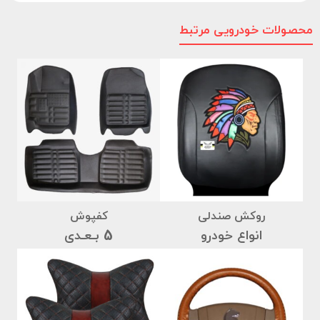
محصولات خودرویی مرتبط
روکش صندلی
کفپوش
انواع خودرو
5 بـعـدی