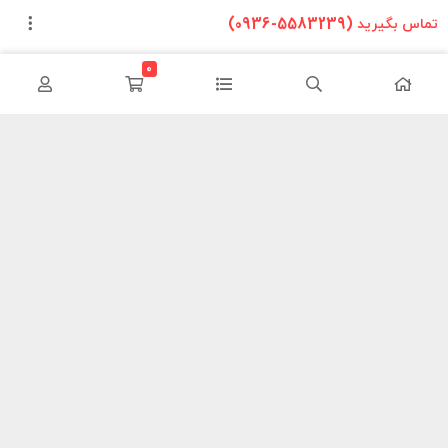
تماس بگیرید (5583239-0936)
0
این وب سایت تلاش دارد تا محصولات خودرویی را بدون واسطه و با
کمترین هزینه به دست مصرف کنندگان داخلی برساند ما سعی کردیم مانند
یک فروشگاه در سطح شهر محصولات خود را معرض دید هموطنان قرار دهیم
تا در این شرایط سخت اقتصادی با کمترین هزینه نیازهای خود را فراهم
کنند.
اطلاعات تماس
خانی آباد نو – شهرک شریعتی خیابان مهران – کوچه ۲۴ پلاک۳