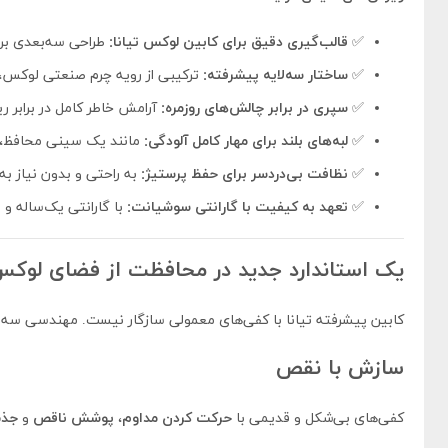
✅
قالب‌گیری دقیق برای کابین لوکس تیانا:
طراحی سه‌بعدی برا
✅
ساختار سه‌لایه پیشرفته:
ترکیبی از رویه چرم صنعتی لوکس، 
✅
سپری در برابر چالش‌های روزمره:
آرامش خاطر کامل در برابر ر
✅
لبه‌های بلند برای مهار کامل آلودگی:
مانند یک سینی محافظ، هر
✅
نظافت بی‌دردسر برای حفظ پرستیژ:
به راحتی و بدون نیاز ب
✅
تعهد به کیفیت با گارانتی سوشیانت:
با گارانتی یک‌ساله و مهلت تست ۵ روزه، با 
یک استاندارد جدید در محافظت از فضای لوک
کابین پیشرفته تیانا با کفی‌های معمولی سازگار نیست. مهندسی سه‌ب
سازش با نقص
کفی‌های بی‌شکل و قدیمی با
حرکت کردن مداوم
،
پوشش ناقص
و
جذب