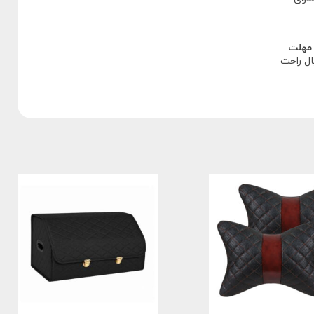
مهلت
یال راحت