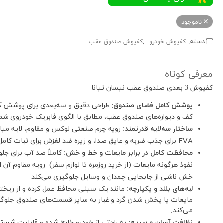
ناموجود
دسته:
,
کفپوش خودرو
کفپوش صندوق عقب
معرفی کوتاه
کفپوش 3 بعدی صندوق عقب نیسان تیانا
پوشش کامل فضای صندوق:
طراحی دقیق و سه‌بعدی برای پوشش ک
کف و دیواره‌های صندوق عقب، مطابق با الگوی فابریک خودروی شما
ساختار سه‌لایه قدرتمند:
رویه چرم صنعتی لوکس و مقاوم، لایه میا
EVA برای جذب ضربه و عایق صدا، و زیره ضد لغزش برای ثبات کامل بار.
محافظت کامل در برابر مایعات و خط و خش:
کاملاً ضد آب برای جلو
نفوذ هرگونه مایعات (از خرید روزمره تا لوازم سفر). رویه مقاوم آن ا
خش ناشی از جابجایی چمدان و وسایل جلوگیری می‌کند.
لبه‌های بلند و یکپارچه:
مانند یک سینی محافظ عمل کرده و از ریخت
مایعات یا پخش شدن گرد و غبار به سایر قسمت‌های صندوق جلوگ
می‌کند.
نظافت آسان و سریع:
به راحتی از خودرو خارج شده و قابلیت شس