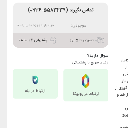
تماس بگیرید (5583239-0936)
در انبار موجود نمی باشد
موجودی:
تعویض تا 5 روز
پشتیبانی 24 ساعته
سوال دارید؟
امل
ارتباط سریع با پشتیبانی
.
نی
گیری از
ارتباط در بله
ارتباط در روبیکا
ز خط و
ن
یری
تشوی