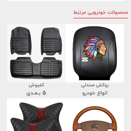
محصولات خودرویی مرتبط
روکش صندلی
کفپوش
انواع خودرو
5 بـعـدی