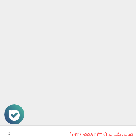
تماس بگیرید (5583239-0936)