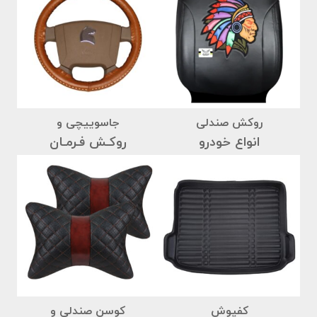
روکش صندلی
جاسوییچی و
انواع خودرو
روکـش فـرمـان
کفپوش
کوسن صندلی و