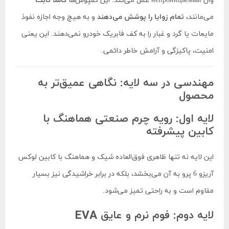
وان непроницаемый عمل می‌کند. این کفپوش‌ها
کاملاً ثابت
می‌مانند،
تمام زوایا را پوشش می‌دهند
و به هیچ وجه اجازه نفوذ
مایعات یا گرد و غبار را به کف فابریک خودرو نمی‌دهند. این یعنی
امنیت، پاکیزگی و آرامش خاطر دائمی.
مهندسی در سه لایه: نگاهی عمیق‌تر به
محصول
لایه اول: رویه چرم صنعتی هماهنگ با
کابین پیشرفته
این لایه نه تنها ظاهری فوق‌العاده شیک و هماهنگ با کابین لوکس
آریزو 6 پرو به آن می‌بخشد، بلکه در برابر خراشیدگی نیز بسیار
مقاوم است و به راحتی تمیز می‌شود.
لایه دوم: فوم نرم و عایق EVA