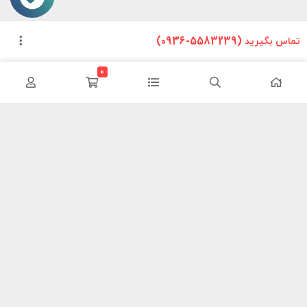
تماس بگیرید (5583239-0936)
0
این وب سایت تلاش دارد تا محصولات خودرویی را بدون واسطه و با
کمترین هزینه به دست مصرف کنندگان داخلی برساند ما سعی کردیم مانند
یک فروشگاه در سطح شهر محصولات خود را معرض دید هموطنان قرار دهیم
تا در این شرایط سخت اقتصادی با کمترین هزینه نیازهای خود را فراهم
کنند.
اطلاعات تماس