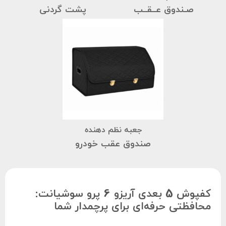
صـندوق عــقــب
پشت گردنی
جعبه نظم دهنده
صندوق عقب خودرو
کفپوش 5 بعدی آریزو 6 پرو سوشیانت:
محافظتی حرفه‌ای برای پرچمدار شما