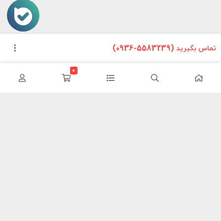
تماس بگیرید (5583239-0936)
0
این وب سایت تلاش دارد تا محصولات خودرویی را بدون واسطه و با
کمترین هزینه به دست مصرف کنندگان داخلی برساند ما سعی کردیم مانند
یک فروشگاه در سطح شهر محصولات خود را معرض دید هموطنان قرار دهیم
تا در این شرایط سخت اقتصادی با کمترین هزینه نیازهای خود را فراهم
کنند.
اطلاعات تماس