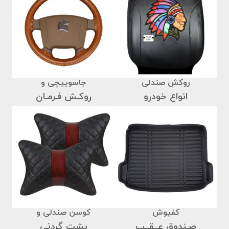
روکش صندلی
جاسوییچی و
انواع خودرو
روکـش فـرمـان
کفپوش
کوسن صندلی و
صـندوق عــقــب
پشت گردنی